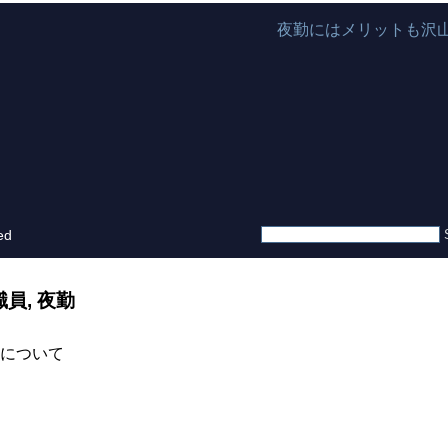
夜勤にはメリットも沢
ed
職員
,
夜勤
について